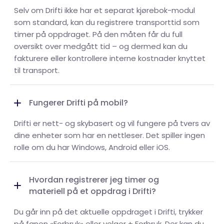
Selv om Drifti ikke har et separat kjørebok-modul
som standard, kan du registrere transporttid som
timer på oppdraget. På den måten får du full
oversikt over medgått tid – og dermed kan du
fakturere eller kontrollere interne kostnader knyttet
til transport.
Fungerer Drifti på mobil?
Drifti er nett- og skybasert og vil fungere på tvers av
dine enheter som har en nettleser. Det spiller ingen
rolle om du har Windows, Android eller iOS.
Hvordan registrerer jeg timer og
materiell på et oppdrag i Drifti?
Du går inn på det aktuelle oppdraget i Drifti, trykker
på fanen «Forbruk» eller velger + Forbruk. Der kan du