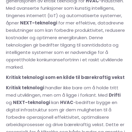
generasjonen av kritisk teknologi for
HVAC
-industrien.
Med avanserte funksjoner som kunstig intelligens,
tingenes internett (IoT) og automatiserte systemer,
åpner
NEXT-teknologi
for mer effektive, datadrevne
beslutninger som kan forbedre produktivitet, redusere
kostnader og optimere energibruken. Denne
teknologien gir bedrifter tilgang til sanntidsdata og
intelligente systemer som er nødvendige for å
opprettholde konkurransefortrinn i et raskt utviklende
marked.
Kritisk teknologi som en kilde til bærekraftig vekst
Kritisk teknologi
handler ikke bare om å holde tritt
med utviklingen, men om å ligge i forkant. Med
Drifti
og
NEXT-teknologi
kan
HVAC
-bedrifter bygge en
digital infrastruktur som gir dem muligheten til å
forbedre operasjonell effektivitet, optimalisere
arbeidsprosesser og drive bærekraftig vekst. Dette er
essensielt for å tiltrekke seg både kunder og ansatte i