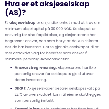
Hva er et aksjeselskap
(AS)?
Et
aksjeselskap
er en juridisk enhet med et krav om
minimum aksjekapital på 30 000 NOK. Selskapet er
ansvarlig for sine forpliktelser, og aksjonærene har
begrenset ansvar, noe som betyr at de kun risikerer
det de har investert. Dette gjør aksjeselskapet til et
mer attraktivt valg for bedrifter som ønsker å
minimere personlig økonomisk risiko.
Ansvarsbegrensning:
Aksjonærene har ikke
personlig ansvar for selskapets gjeld utover
deres investering.
Skatt:
Aksjeselskaper betaler selskapsskatt på
22 % av overskuddet. Lønn til eierne skattlegges
som personlig inntekt.
Formelle krav:
Aksjeselskaper har flere krav til