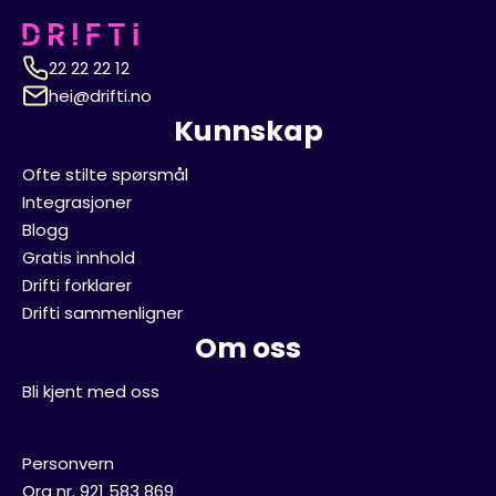
22 22 22 12
hei@drifti.no
Kunnskap
Ofte stilte spørsmål
Integrasjoner
Blogg
Gratis innhold
Drifti forklarer
Drifti sammenligner
Om oss
Bli kjent med oss
Personvern
Org nr. 921 583 869